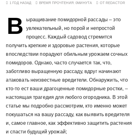
1 ГОД НАЗАД
ВРЕМЯ ПРОЧТЕНИЯ:
0МИНУТА
ОТ
REDACTOR
у
В
ыращивание помидорной рассады – это
увлекательный, но порой и непростой
процесс. Каждый садовод стремится
получить крепкие и здоровые растения, которые
впоследствии порадуют обильным урожаем сочных
помидоров. Однако, часто случается так, что,
заботливо выращенную рассаду, вдруг начинают
атаковать неизвестные вредители. Обнаружить, что
кто-то ест ваши драгоценные помидорные ростки, –
настоящая трагедия для любого огородника. В этой
статье мы подробно рассмотрим, кто именно может
покушаться на вашу рассаду, как выявить вредителя
и, самое главное, как эффективно защитить растения
и спасти будущий урожай;