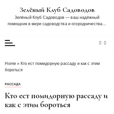
П
Зелёный Клуб Садоводов
е
р
Зелёный Клуб Садоводов — ваш надёжный
е
помощник в мире садоводства и огородничества…
й
т
и
к
с
о
Home
»
Кто ест помидорную рассаду и как с этим
д
бороться
е
р
РАССАДА
ж
и
Кто ест помидорную рассаду и
м
как с этим бороться
о
м