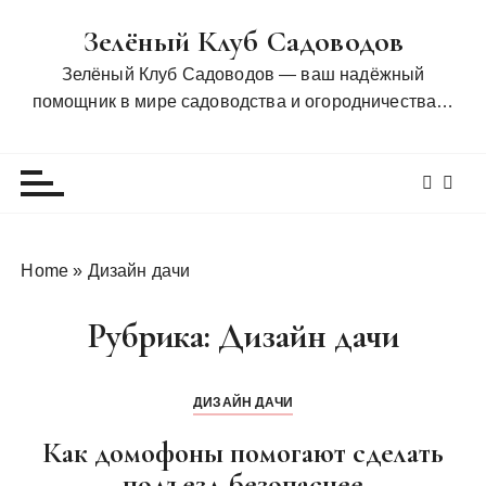
П
Зелёный Клуб Садоводов
е
р
Зелёный Клуб Садоводов — ваш надёжный
е
помощник в мире садоводства и огородничества…
й
т
и
к
с
о
Home
»
Дизайн дачи
д
е
Рубрика:
Дизайн дачи
р
ж
и
ДИЗАЙН ДАЧИ
м
Как домофоны помогают сделать
о
м
подъезд безопаснее