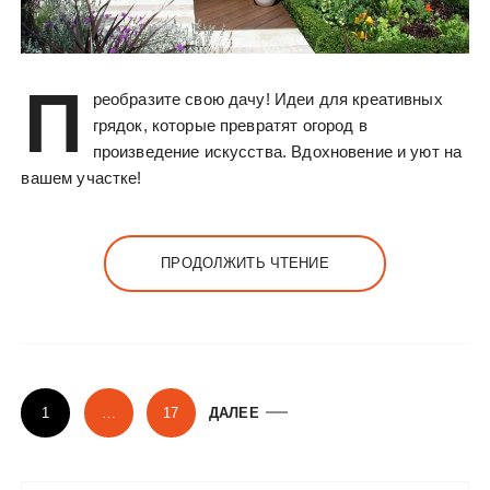
П
реобразите свою дачу! Идеи для креативных
грядок, которые превратят огород в
произведение искусства. Вдохновение и уют на
вашем участке!
ПРОДОЛЖИТЬ ЧТЕНИЕ
П
1
…
17
ДАЛЕЕ
а
г