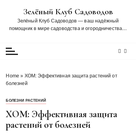
П
Зелёный Клуб Садоводов
е
р
Зелёный Клуб Садоводов — ваш надёжный
е
помощник в мире садоводства и огородничества…
й
т
и
к
с
о
Home
»
ХОМ: Эффективная защита растений от
д
болезней
е
р
БОЛЕЗНИ РАСТЕНИЙ
ж
и
ХОМ: Эффективная защита
м
растений от болезней
о
м