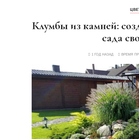
у
ЦВЕ
Клумбы из камней: со
сада св
1 ГОД НАЗАД
ВРЕМЯ П