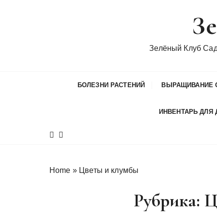
П
Зе
е
р
е
Зелёный Клуб Са
й
т
и
БОЛЕЗНИ РАСТЕНИЙ
ВЫРАЩИВАНИЕ 
к
с
ИНВЕНТАРЬ ДЛЯ 
о
д
е
р
ж
Home
»
Цветы и клумбы
и
м
Рубрика:
Ц
о
м