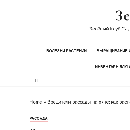
П
Зе
е
р
е
Зелёный Клуб Са
й
т
и
БОЛЕЗНИ РАСТЕНИЙ
ВЫРАЩИВАНИЕ 
к
с
ИНВЕНТАРЬ ДЛЯ 
о
д
е
р
ж
Home
»
Вредители рассады на окне: как расп
и
м
РАССАДА
о
м