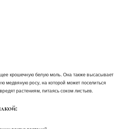
щее крошечную белую моль. Она также высасывает
кую медвяную росу‚ на которой может поселиться
вредят растениям‚ питаясь соком листьев.
лкой: