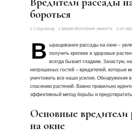
Вредители рассады на
у
бороться
1 ГОД НАЗАД
ВРЕМЯ ПРОЧТЕНИЯ:
0МИНУТА
ОТ
RE
В
ыращивание рассады на окне – увле
получить крепкие и здоровые растен
всегда бывает гладким. Зачастую‚ 
непрошеных гостей – вредителей‚ которые мо
уничтожить все наши усилия. Обнаружение в
спасению растений. Важно правильно идент
эффективный метод борьбы и предотвратить
Основные вредители 
на окне