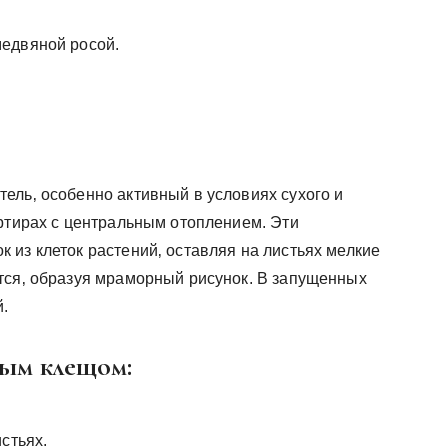
едвяной росой.
ель‚ особенно активный в условиях сухого и
артирах с центральным отоплением. Эти
 из клеток растений‚ оставляя на листьях мелкие
тся‚ образуя мраморный рисунок. В запущенных
й.
ым клещом:
стьях.