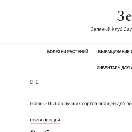
П
Зе
е
р
е
Зелёный Клуб Са
й
т
и
БОЛЕЗНИ РАСТЕНИЙ
ВЫРАЩИВАНИЕ 
к
с
ИНВЕНТАРЬ ДЛЯ 
о
д
е
р
ж
Home
»
Выбор лучших сортов овощей для п
и
м
СОРТА ОВОЩЕЙ
о
м