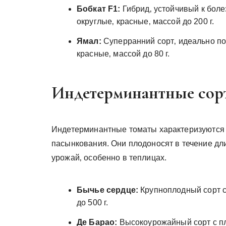
Бобкат F1:
Гибрид‚ устойчивый к бол
округлые‚ красные‚ массой до 200 г.
Ямал:
Суперранний сорт‚ идеально по
красные‚ массой до 80 г.
Индетерминантные сорта
Индетерминантные томаты характеризуются 
пасынкования. Они плодоносят в течение дл
урожай‚ особенно в теплицах.
Бычье сердце:
Крупноплодный сорт 
до 500 г.
Де Барао:
Высокоурожайный сорт с пл