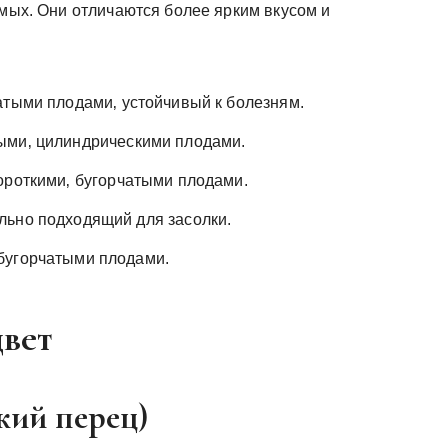
омых. Они отличаются более ярким вкусом и
атыми плодами‚ устойчивый к болезням.
ыми‚ цилиндрическими плодами.
ороткими‚ бугорчатыми плодами.
льно подходящий для засолки.
бугорчатыми плодами.
цвет
кий перец)