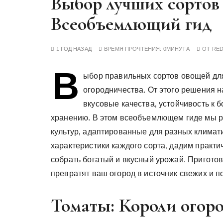
Выбор лучших сортов 
у
Всеобъемлющий гид
1 ГОД НАЗАД
ВРЕМЯ ПРОЧТЕНИЯ:
0МИНУТА
ОТ
RE
В
ыбор правильных сортов овощей для
огородничества. От этого решения н
вкусовые качества‚ устойчивость к б
хранению. В этом всеобъемлющем гиде мы 
культур‚ адаптированные для разных климат
характеристики каждого сорта‚ дадим практи
собрать богатый и вкусный урожай. Приготов
превратят ваш огород в источник свежих и 
Томаты: Короли огор