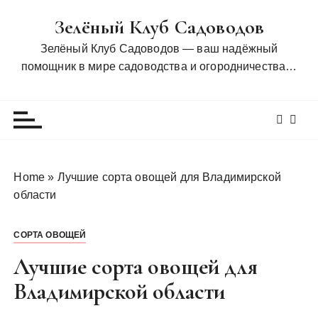
П
Зелёный Клуб Садоводов
е
р
Зелёный Клуб Садоводов — ваш надёжный
е
помощник в мире садоводства и огородничества…
й
т
и
к
с
о
Home
»
Лучшие сорта овощей для Владимирской
д
области
е
р
СОРТА ОВОЩЕЙ
ж
и
Лучшие сорта овощей для
м
Владимирской области
о
м