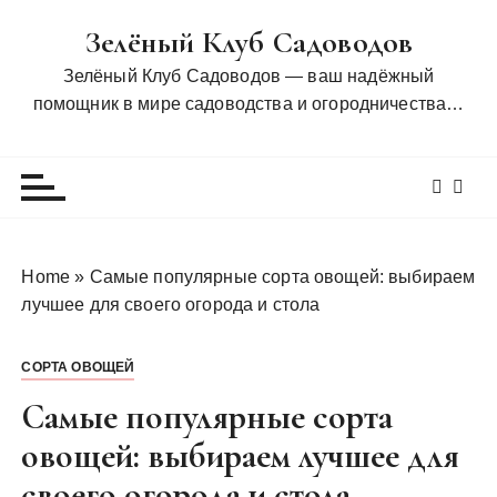
П
Зелёный Клуб Садоводов
е
р
Зелёный Клуб Садоводов — ваш надёжный
е
помощник в мире садоводства и огородничества…
й
т
и
к
с
о
Home
»
Самые популярные сорта овощей: выбираем
д
лучшее для своего огорода и стола
е
р
СОРТА ОВОЩЕЙ
ж
и
Самые популярные сорта
м
овощей: выбираем лучшее для
о
своего огорода и стола
м