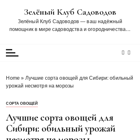
П
Зелёный Клуб Садоводов
е
р
Зелёный Клуб Садоводов — ваш надёжный
е
помощник в мире садоводства и огородничества…
й
т
и
к
с
о
Home
»
Лучшие сорта овощей для Сибири: обильный
д
урожай несмотря на морозы
е
р
СОРТА ОВОЩЕЙ
ж
и
Лучшие сорта овощей для
м
Сибири: обильный урожай
о
несмотря на морозы
м