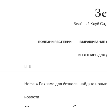
П
Зе
е
р
е
Зелёный Клуб Са
й
т
и
БОЛЕЗНИ РАСТЕНИЙ
ВЫРАЩИВАНИЕ 
к
с
ИНВЕНТАРЬ ДЛЯ 
о
д
е
р
ж
Home
»
Реклама для бизнеса: найдите новых
и
м
НОВОСТИ
о
м