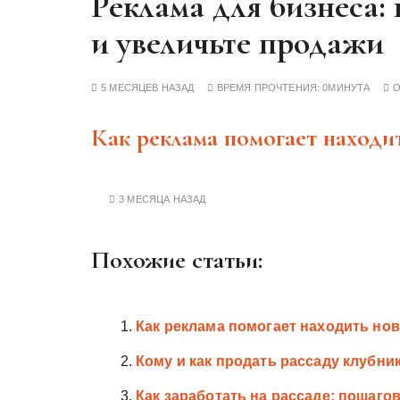
Реклама для бизнеса:
у
и увеличьте продажи
5 МЕСЯЦЕВ НАЗАД
ВРЕМЯ ПРОЧТЕНИЯ:
0МИНУТА
Как реклама помогает находи
3 МЕСЯЦА НАЗАД
Похожие статьи:
Как реклама помогает находить но
Кому и как продать рассаду клубни
Как заработать на рассаде: пошаг