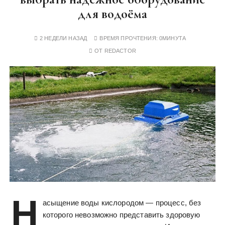
у
для водоёма
2 НЕДЕЛИ НАЗАД
ВРЕМЯ ПРОЧТЕНИЯ:
0МИНУТА
ОТ
REDACTOR
Н
асыщение воды кислородом — процесс, без
которого невозможно представить здоровую