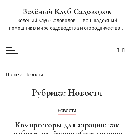
П
Зелёный Клуб Садоводов
е
р
Зелёный Клуб Садоводов — ваш надёжный
е
помощник в мире садоводства и огородничества…
й
т
и
к
с
о
Home
»
Новости
д
е
Рубрика:
Новости
р
ж
и
НОВОСТИ
м
Компрессоры для аэрации: как
о
м
выбрать надёжное оборудование