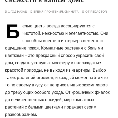
у
1 ГОД НАЗАД
ВРЕМЯ ПРОЧТЕНИЯ:
0МИНУТА
ОТ
REDACTOR
Б
елые цветы всегда ассоциируются с
чистотой, нежностью и элегантностью. Они
способны внести в интерьер свежесть и
ощущение покоя. Комнатные растения с белыми
цветками – это прекрасный способ украсить свой
дом, создать уютную атмосферу и наслаждаться
красотой природы, не выходя из квартиры. Выбор
таких растений огромен, и каждый может найти что-
то по своему вкусу, от неприхотливых экземпляров
до требующих особого ухода. От крошечных фиалок
до величественных орхидей, мир комнатных
растений с белыми цветками поражает своим
разнообразием.