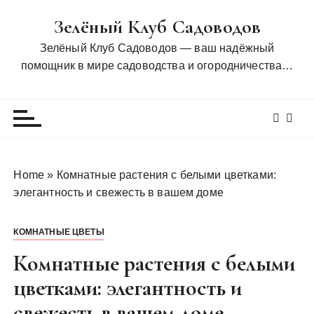
П
Зелёный Клуб Садоводов
е
р
Зелёный Клуб Садоводов — ваш надёжный
е
помощник в мире садоводства и огородничества…
й
т
и
к
с
о
Home
»
Комнатные растения с белыми цветками:
д
элегантность и свежесть в вашем доме
е
р
КОМНАТНЫЕ ЦВЕТЫ
ж
и
Комнатные растения с белыми
м
цветками: элегантность и
о
свежесть в вашем доме
м