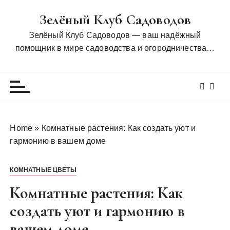
П
Зелёный Клуб Садоводов
е
р
Зелёный Клуб Садоводов — ваш надёжный
е
помощник в мире садоводства и огородничества…
й
т
и
к
с
о
Home
»
Комнатные растения: Как создать уют и
д
гармонию в вашем доме
е
р
КОМНАТНЫЕ ЦВЕТЫ
ж
и
Комнатные растения: Как
м
создать уют и гармонию в
о
вашем доме
м