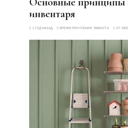
Основные принципы х
у
инвентаря
1 ГОД НАЗАД
ВРЕМЯ ПРОЧТЕНИЯ:
0МИНУТА
ОТ
RE