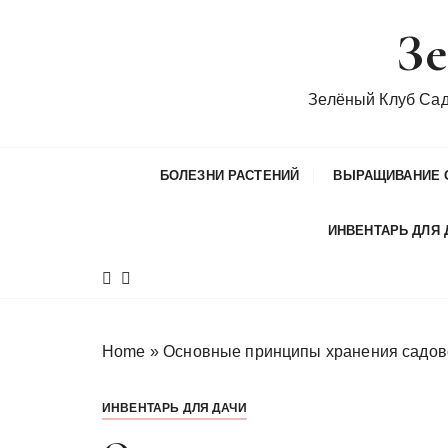
П
Зе
е
р
е
Зелёный Клуб Са
й
т
и
БОЛЕЗНИ РАСТЕНИЙ
ВЫРАЩИВАНИЕ 
к
с
ИНВЕНТАРЬ ДЛЯ 
о
д
е
р
ж
Home
»
Основные принципы хранения садов
и
м
ИНВЕНТАРЬ ДЛЯ ДАЧИ
о
м