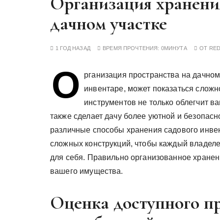
Организация хранения
у
дачном участке
1 ГОД НАЗАД
ВРЕМЯ ПРОЧТЕНИЯ:
0МИНУТА
ОТ
RE
О
рганизация пространства на дачном 
инвентаре, может показаться сложн
инструментов не только облегчит ваш
также сделает дачу более уютной и безопасн
различные способы хранения садового инвен
сложных конструкций, чтобы каждый владеле
для себя. Правильно организованное хранени
вашего имущества.
Оценка доступного пр