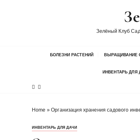
П
Зе
е
р
е
Зелёный Клуб Са
й
т
и
БОЛЕЗНИ РАСТЕНИЙ
ВЫРАЩИВАНИЕ 
к
с
ИНВЕНТАРЬ ДЛЯ 
о
д
е
р
ж
Home
»
Организация хранения садового инве
и
м
ИНВЕНТАРЬ ДЛЯ ДАЧИ
о
м