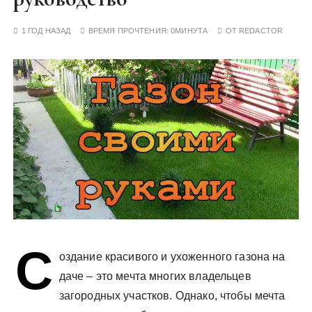
у
1 ГОД НАЗАД
ВРЕМЯ ПРОЧТЕНИЯ:
0МИНУТА
ОТ
REDACTOR
С
оздание красивого и ухоженного газона на
даче – это мечта многих владельцев
загородных участков. Однако, чтобы мечта