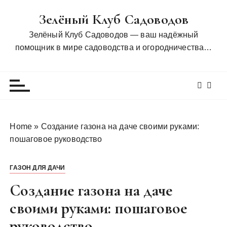
П
Зелёный Клуб Садоводов
е
р
Зелёный Клуб Садоводов — ваш надёжный
е
помощник в мире садоводства и огородничества…
й
т
и
к
с
о
Home
»
Создание газона на даче своими руками:
д
пошаговое руководство
е
р
ГАЗОН ДЛЯ ДАЧИ
ж
и
Создание газона на даче
м
своими руками: пошаговое
о
руководство
м