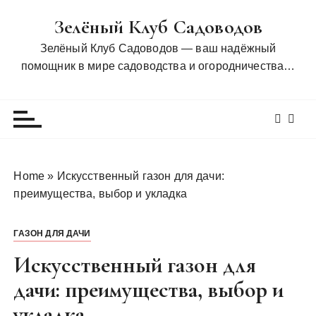
П
Зелёный Клуб Садоводов
е
р
Зелёный Клуб Садоводов — ваш надёжный
е
помощник в мире садоводства и огородничества…
й
т
и
к
с
о
Home
»
Искусственный газон для дачи:
д
преимущества, выбор и укладка
е
р
ГАЗОН ДЛЯ ДАЧИ
ж
и
Искусственный газон для
м
дачи: преимущества, выбор и
о
укладка
м