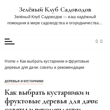
П
Зелёный Клуб Садоводов
е
р
Зелёный Клуб Садоводов — ваш надёжный
е
помощник в мире садоводства и огородничества…
й
т
и
к
с
о
Home
»
Как выбрать кустарники и фруктовые
д
деревья для дачи: советы и рекомендации
е
р
ДЕРЕВЬЯ И КУСТАРНИКИ
ж
и
Как выбрать кустарники и
м
фруктовые деревья для дачи:
о
советы и рекомендации
м