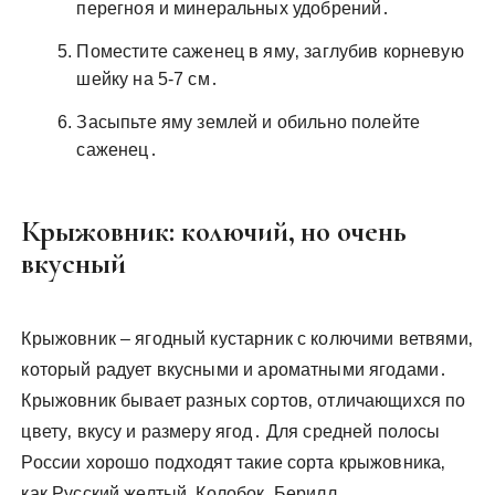
перегноя и минеральных удобрений․
Поместите саженец в яму‚ заглубив корневую
шейку на 5-7 см․
Засыпьте яму землей и обильно полейте
саженец․
Крыжовник: колючий‚ но очень
вкусный
Крыжовник – ягодный кустарник с колючими ветвями‚
который радует вкусными и ароматными ягодами․
Крыжовник бывает разных сортов‚ отличающихся по
цвету‚ вкусу и размеру ягод․ Для средней полосы
России хорошо подходят такие сорта крыжовника‚
как Русский желтый‚ Колобок‚ Берилл․