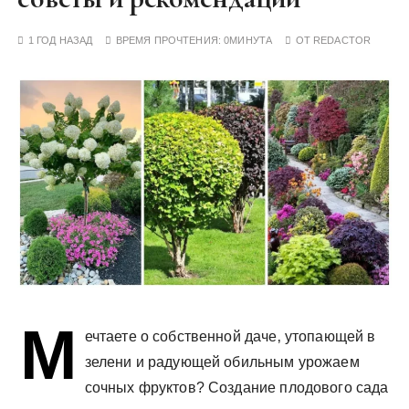
у
1 ГОД НАЗАД
ВРЕМЯ ПРОЧТЕНИЯ:
0МИНУТА
ОТ
REDACTOR
М
ечтаете о собственной даче‚ утопающей в
зелени и радующей обильным урожаем
сочных фруктов? Создание плодового сада