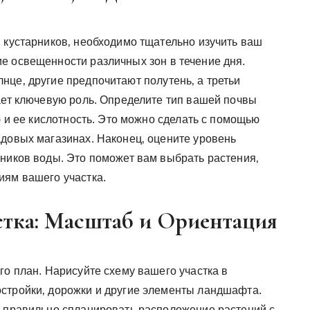
и кустарников‚ необходимо тщательно изучить ваш
е освещенности различных зон в течение дня.
нце‚ другие предпочитают полутень‚ а третьи
рает ключевую роль. Определите тип вашей почвы
) и ее кислотность. Это можно сделать с помощью
адовых магазинах. Наконец‚ оцените уровень
чников воды. Это поможет вам выбрать растения‚
иям вашего участка.
астка: Масштаб и Ориентация
го план. Нарисуйте схему вашего участка в
стройки‚ дорожки и другие элементы ландшафта.
м правильно спланировать расположение растений с