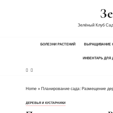
П
Зе
е
р
е
Зелёный Клуб Са
й
т
и
БОЛЕЗНИ РАСТЕНИЙ
ВЫРАЩИВАНИЕ 
к
с
ИНВЕНТАРЬ ДЛЯ 
о
д
е
р
ж
Home
»
Планирование сада: Размещение дер
и
м
ДЕРЕВЬЯ И КУСТАРНИКИ
о
м