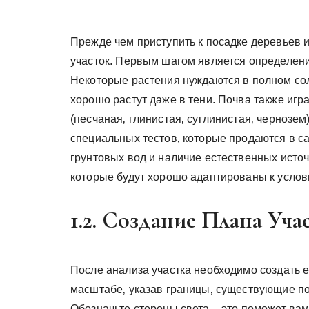
Прежде чем приступить к посадке деревьев 
участок. Первым шагом является определени
Некоторые растения нуждаются в полном сол
хорошо растут даже в тени. Почва также иг
(песчаная‚ глинистая‚ суглинистая‚ чернозем
специальных тестов‚ которые продаются в с
грунтовых вод и наличие естественных исто
которые будут хорошо адаптированы к услов
1.2. Создание Плана Уч
После анализа участка необходимо создать е
масштабе‚ указав границы‚ существующие по
Обозначьте стороны света – это поможет ва