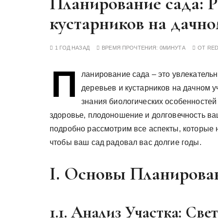
Планирование сада: Р
у
кустарников на дачно
1 ГОД НАЗАД
ВРЕМЯ ПРОЧТЕНИЯ:
0МИНУТА
ОТ
RE
П
ланирование сада – это увлекатель
деревьев и кустарников на дачном уч
знания биологических особенностей
здоровье‚ плодоношение и долговечность ва
подробно рассмотрим все аспекты‚ которые 
чтобы ваш сад радовал вас долгие годы.
I. Основы Планирован
1.1. Анализ Участка: Све