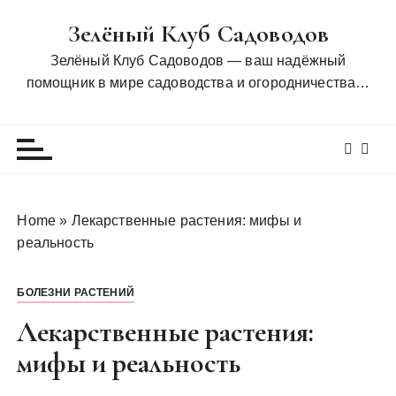
П
Зелёный Клуб Садоводов
е
р
Зелёный Клуб Садоводов — ваш надёжный
е
помощник в мире садоводства и огородничества…
й
т
и
к
с
о
Home
»
Лекарственные растения: мифы и
д
реальность
е
р
БОЛЕЗНИ РАСТЕНИЙ
ж
и
Лекарственные растения:
м
мифы и реальность
о
м