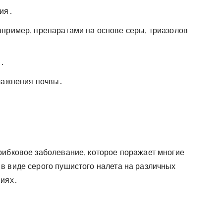
ния․
пример, препаратами на основе серы, триазолов
я․
влажнения почвы․
рибковое заболевание, которое поражает многие
в виде серого пушистого налета на различных
виях․