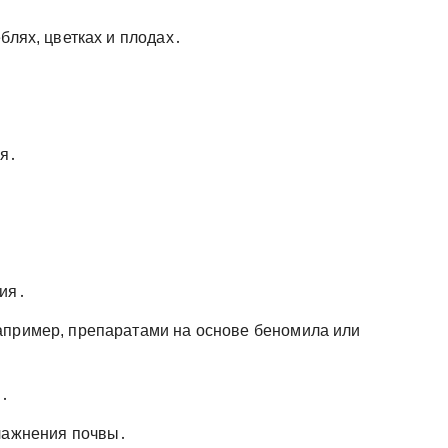
блях, цветках и плодах․
я․
ния․
апример, препаратами на основе беномила или
я․
влажнения почвы․