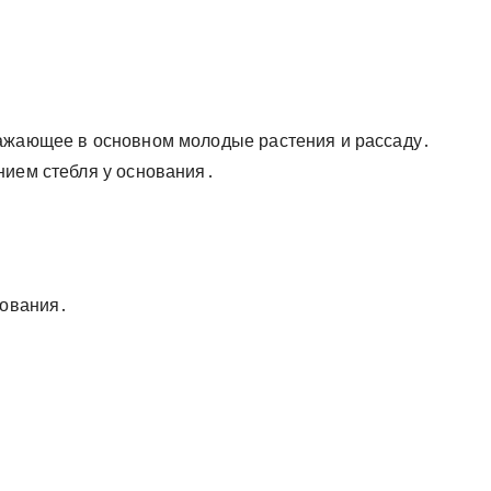
ражающее в основном молодые растения и рассаду․
нием стебля у основания․
нования․