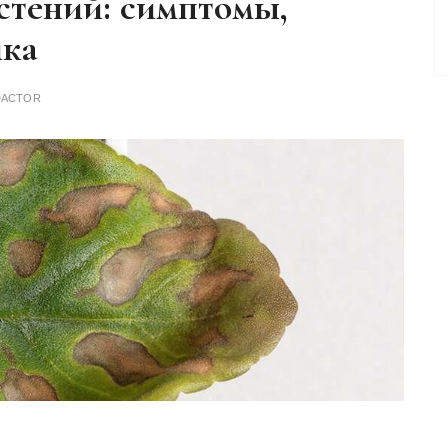
стений: симптомы,
ика
DACTOR