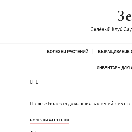
П
Зе
е
р
е
Зелёный Клуб Са
й
т
и
БОЛЕЗНИ РАСТЕНИЙ
ВЫРАЩИВАНИЕ 
к
с
ИНВЕНТАРЬ ДЛЯ 
о
д
е
р
ж
Home
»
Болезни домашних растений: симпто
и
м
БОЛЕЗНИ РАСТЕНИЙ
о
м