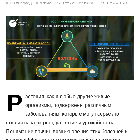
1 ГОД НАЗАД
ВРЕМЯ ПРОЧТЕНИЯ:
0МИНУТА
ОТ
REDACTOR
у
Р
астения, как и любые другие живые
организмы, подвержены различным
заболеваниям, которые могут серьезно
повлиять на их рост, развитие и урожайность.
Понимание причин возникновения этих болезней и