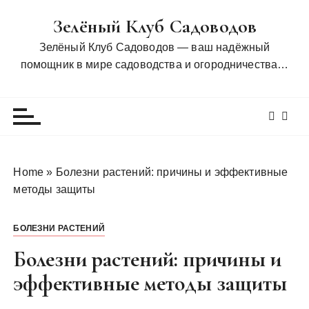
П
Зелёный Клуб Садоводов
е
р
Зелёный Клуб Садоводов — ваш надёжный
е
помощник в мире садоводства и огородничества…
й
т
и
к
с
о
Home
»
Болезни растений: причины и эффективные
д
методы защиты
е
р
БОЛЕЗНИ РАСТЕНИЙ
ж
и
Болезни растений: причины и
м
эффективные методы защиты
о
м