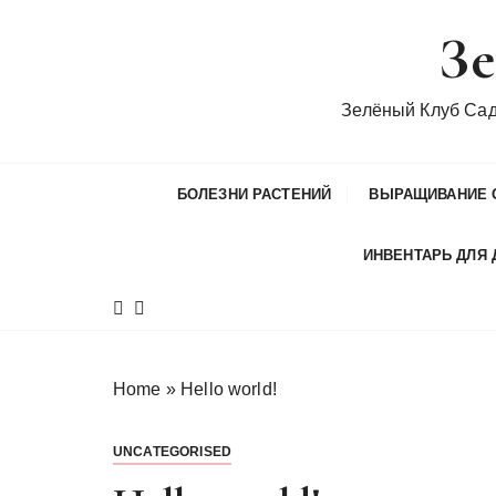
П
Зе
е
р
е
Зелёный Клуб Са
й
т
и
БОЛЕЗНИ РАСТЕНИЙ
ВЫРАЩИВАНИЕ 
к
с
ИНВЕНТАРЬ ДЛЯ 
о
д
е
р
ж
Home
»
Hello world!
и
м
UNCATEGORISED
о
м