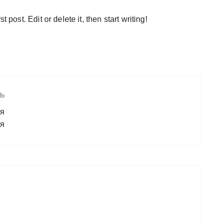
 post. Edit or delete it, then start writing!
Ь
ья
ия