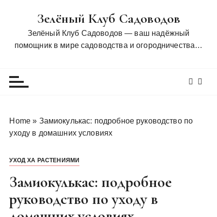
П
Зелёный Клуб Садоводов
е
р
Зелёный Клуб Садоводов — ваш надёжный
е
помощник в мире садоводства и огородничества…
й
т
и
к
с
о
Home
»
Замиокулькас: подробное руководство по
д
уходу в домашних условиях
е
р
УХОД ХА РАСТЕНИЯМИ
ж
и
Замиокулькас: подробное
м
руководство по уходу в
о
домашних условиях
м