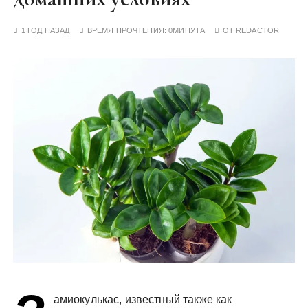
у
1 ГОД НАЗАД
ВРЕМЯ ПРОЧТЕНИЯ:
0МИНУТА
ОТ
REDACTOR
амиокулькас, известный также как