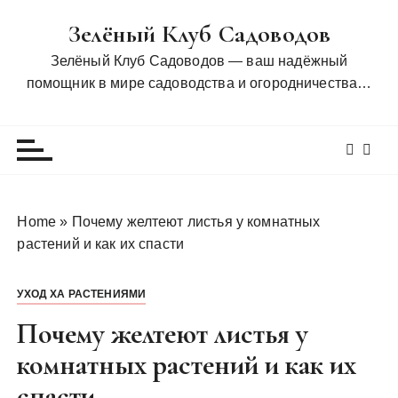
П
Зелёный Клуб Садоводов
е
р
Зелёный Клуб Садоводов — ваш надёжный
е
помощник в мире садоводства и огородничества…
й
т
и
к
с
о
Home
»
Почему желтеют листья у комнатных
д
растений и как их спасти
е
р
УХОД ХА РАСТЕНИЯМИ
ж
и
Почему желтеют листья у
м
комнатных растений и как их
о
спасти
м