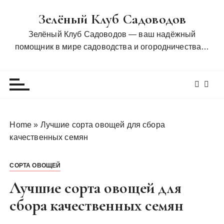
П
Зелёный Клуб Садоводов
е
р
Зелёный Клуб Садоводов — ваш надёжный
е
помощник в мире садоводства и огородничества…
й
т
и
к
с
о
Home
»
Лучшие сорта овощей для сбора
д
качественных семян
е
р
СОРТА ОВОЩЕЙ
ж
и
Лучшие сорта овощей для
м
сбора качественных семян
о
м