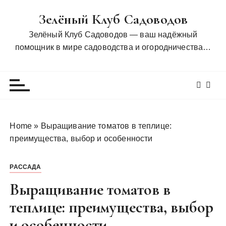
П
Зелёный Клуб Садоводов
е
р
Зелёный Клуб Садоводов — ваш надёжный
е
помощник в мире садоводства и огородничества…
й
т
и
к
с
о
Home
»
Выращивание томатов в теплице:
д
преимущества, выбор и особенности
е
р
РАССАДА
ж
и
Выращивание томатов в
м
теплице: преимущества, выбор
о
и особенности
м