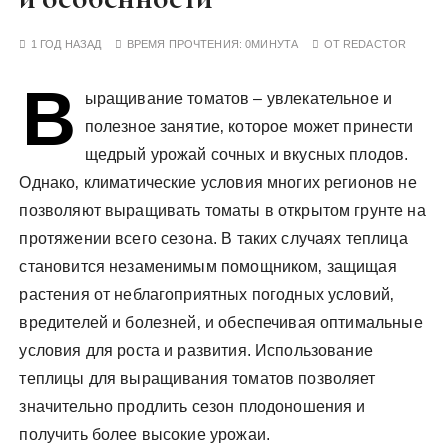
у
1 ГОД НАЗАД
ВРЕМЯ ПРОЧТЕНИЯ:
0МИНУТА
ОТ
REDACTOR
В
ыращивание томатов – увлекательное и
полезное занятие‚ которое может принести
щедрый урожай сочных и вкусных плодов.
Однако‚ климатические условия многих регионов не
позволяют выращивать томаты в открытом грунте на
протяжении всего сезона. В таких случаях теплица
становится незаменимым помощником‚ защищая
растения от неблагоприятных погодных условий‚
вредителей и болезней‚ и обеспечивая оптимальные
условия для роста и развития. Использование
теплицы для выращивания томатов позволяет
значительно продлить сезон плодоношения и
получить более высокие урожаи.