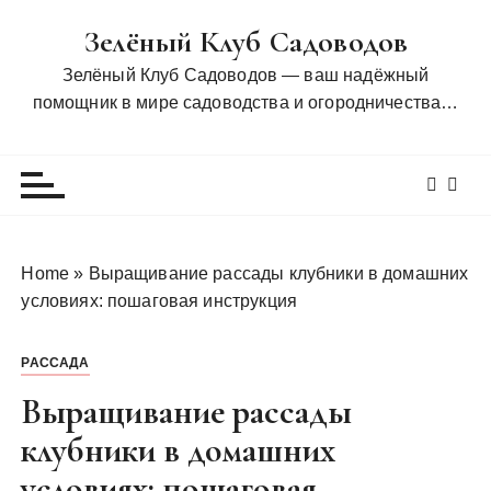
П
Зелёный Клуб Садоводов
е
р
Зелёный Клуб Садоводов — ваш надёжный
е
помощник в мире садоводства и огородничества…
й
т
и
к
с
о
Home
»
Выращивание рассады клубники в домашних
д
условиях: пошаговая инструкция
е
р
РАССАДА
ж
и
Выращивание рассады
м
клубники в домашних
о
условиях: пошаговая
м