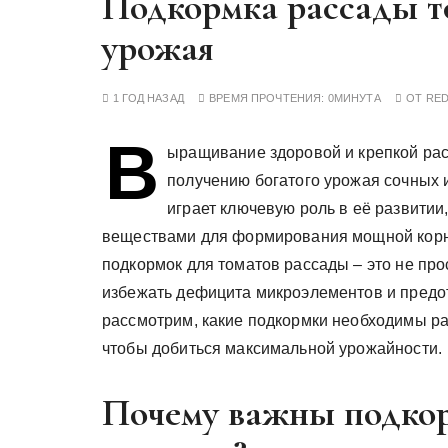
Подкормка рассады то
у
урожая
1 ГОД НАЗАД
ВРЕМЯ ПРОЧТЕНИЯ:
0МИНУТА
ОТ
RE
В
ыращивание здоровой и крепкой рас
получению богатого урожая сочных 
играет ключевую роль в её развити
веществами для формирования мощной корне
подкормок для томатов рассады – это не про
избежать дефицита микроэлементов и предот
рассмотрим, какие подкормки необходимы рас
чтобы добиться максимальной урожайности.
Почему важны подкор