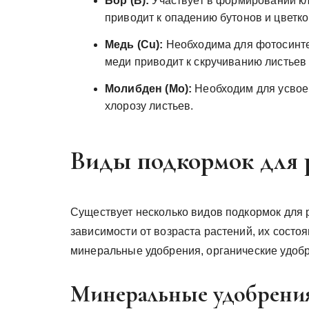
Бор (B):
Участвует в формировании кле
приводит к опадению бутонов и цветко
Медь (Cu):
Необходима для фотосинтез
меди приводит к скручиванию листьев
Молибден (Mo):
Необходим для усвоен
хлорозу листьев.
Виды подкормок для 
Существует несколько видов подкормок для 
зависимости от возраста растений, их состо
минеральные удобрения, органические удобр
Минеральные удобрени