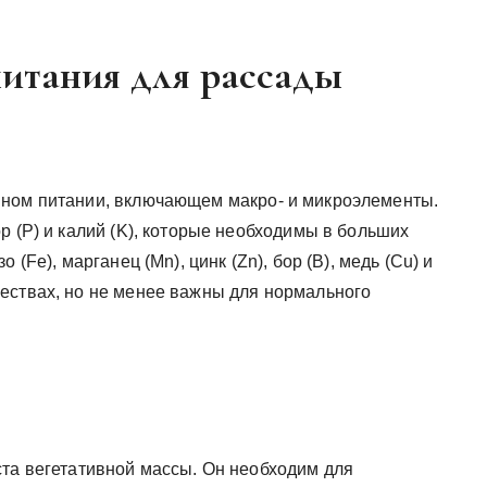
итания для рассады
нном питании, включающем макро- и микроэлементы.
р (P) и калий (K), которые необходимы в больших
(Fe), марганец (Mn), цинк (Zn), бор (B), медь (Cu) и
ествах, но не менее важны для нормального
ста вегетативной массы. Он необходим для