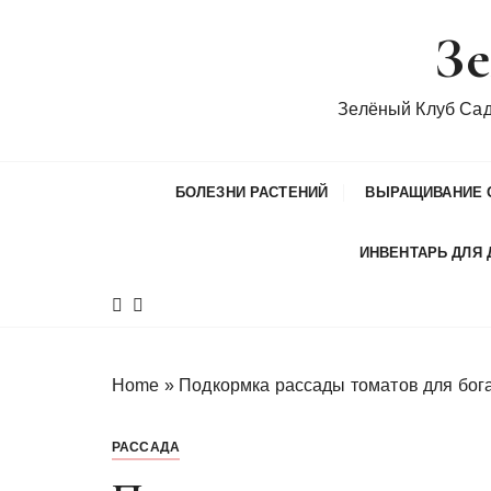
П
Зе
е
р
е
Зелёный Клуб Са
й
т
и
БОЛЕЗНИ РАСТЕНИЙ
ВЫРАЩИВАНИЕ 
к
с
ИНВЕНТАРЬ ДЛЯ 
о
д
е
р
ж
Home
»
Подкормка рассады томатов для бог
и
м
РАССАДА
о
м