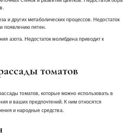
точных стенок и развитии цветков. Недостаток бора
в.
а и других метаболических процессов. Недостаток
 и появлению пятен.
ия азота. Недостаток молибдена приводит к
рассады томатов
рассады томатов, которые можно использовать в
яния и ваших предпочтений. К ним относятся
ения и народные средства.
я