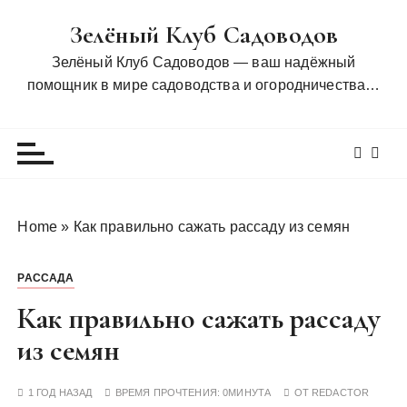
П
Зелёный Клуб Садоводов
е
р
Зелёный Клуб Садоводов — ваш надёжный
е
помощник в мире садоводства и огородничества…
й
т
и
к
с
о
Home
»
Как правильно сажать рассаду из семян
д
е
РАССАДА
р
ж
Как правильно сажать рассаду
и
из семян
м
о
1 ГОД НАЗАД
ВРЕМЯ ПРОЧТЕНИЯ:
0МИНУТА
ОТ
REDACTOR
м