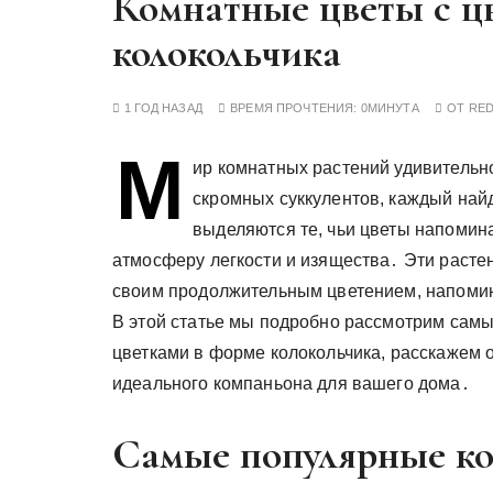
Комнатные цветы с ц
у
колокольчика
1 ГОД НАЗАД
ВРЕМЯ ПРОЧТЕНИЯ:
0МИНУТА
ОТ
RE
М
ир комнатных растений удивительн
скромных суккулентов, каждый най
выделяются те, чьи цветы напомин
атмосферу легкости и изящества․ Эти растен
своим продолжительным цветением, напомин
В этой статье мы подробно рассмотрим сам
цветками в форме колокольчика, расскажем 
идеального компаньона для вашего дома․
Самые популярные ко