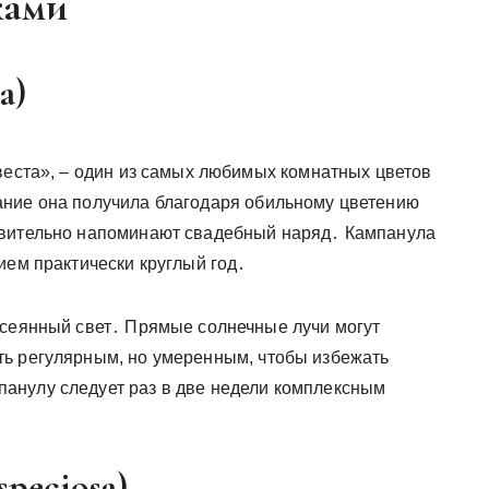
ками
a)
евеста», – один из самых любимых комнатных цветов
ание она получила благодаря обильному цветению
твительно напоминают свадебный наряд․ Кампанула
ием практически круглый год․
ссеянный свет․ Прямые солнечные лучи могут
ть регулярным, но умеренным, чтобы избежать
анулу следует раз в две недели комплексным
speciosa)