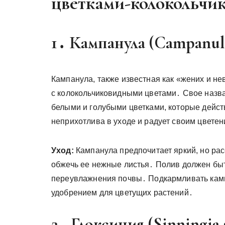
цветками-колокольчи
1․ Кампанула (Campanul
Кампанула, также известная как «жених и н
с колокольчиковидными цветами․ Свое назв
белыми и голубыми цветками, которые дейс
неприхотлива в уходе и радует своим цветен
Уход:
Кампанула предпочитает яркий, но ра
обжечь ее нежные листья․ Полив должен бы
переувлажнения почвы․ Подкармливать камп
удобрением для цветущих растений․
2․ Глоксиния (Sinningia 