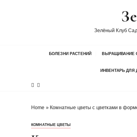
П
Зе
е
р
е
Зелёный Клуб Са
й
т
и
БОЛЕЗНИ РАСТЕНИЙ
ВЫРАЩИВАНИЕ 
к
с
ИНВЕНТАРЬ ДЛЯ 
о
д
е
р
ж
Home
»
Комнатные цветы с цветками в форм
и
м
КОМНАТНЫЕ ЦВЕТЫ
о
м