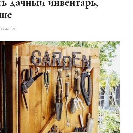
ть дачный инвентарь,
ьше
ОТ
GREEN