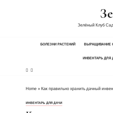
П
Зе
е
р
е
Зелёный Клуб Са
й
т
и
БОЛЕЗНИ РАСТЕНИЙ
ВЫРАЩИВАНИЕ 
к
с
ИНВЕНТАРЬ ДЛЯ 
о
д
е
р
ж
Home
»
Как правильно хранить дачный инвен
и
м
ИНВЕНТАРЬ ДЛЯ ДАЧИ
о
м