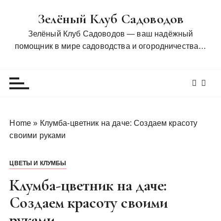
П
Зелёный Клуб Садоводов
е
р
Зелёный Клуб Садоводов — ваш надёжный
е
помощник в мире садоводства и огородничества…
й
т
и
к
с
о
Home
»
Клумба-цветник на даче: Создаем красоту
д
своими руками
е
р
ЦВЕТЫ И КЛУМБЫ
ж
и
Клумба-цветник на даче:
м
Создаем красоту своими
о
руками
м